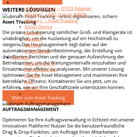
Hard/Software
ubibox M Serie – DTCO Adapter
WEITERE LÖSUNGEN
ubibox C – GPS Ortung OBDII
ubibox L – Asset Tracking
Asset Tracking
Smart Device
Die präzise Lokalisierung sämtlicher Groß- und Kleingeräte ist
ubiwork
unabdingbar, um die Auslastung auf ein Höchstmaß zu
ubistack
steigern. Das Hauptaugenmerk liegt daher auf der
ubitime
automatisierten Standortbestimmung, der Erstellung von
mauttracker
detaillierten Berichten und der genauen Aufzeichnung der
Services
Betriebszeiten, um die Wartungsintervalle einzuhalten und
Digitalisierung
Einsatzmuster effektiv zu analysieren. Mit unserer Lösung
Partner werden
optimieren Sie Ihr Asset Management und maximieren Ihre
Kontakt
betriebliche Effizienz. Kontaktieren Sie uns jetzt, um zu
Jobs
erfahren, wie wir Ihre Geschäftsziele unterstützen können.
ubinam
Anleitung
Mehr zum Asset Tracking
AUFTRAGSMANAGEMENT
Optimieren Sie Ihre Auftragsverwaltung in Echtzeit mit unserer
innovativen Plattform! Nutzen Sie die benutzerfreundliche
Drag & Drop-Funktion, um Aufträge Ihren Mitarbeitern