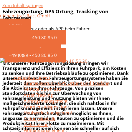
Zum Inhalt springen
Fahrzeugortung, GPS Ortung, Tracking von
ubinam track&act GmbH
Fahrzeugen
LOGIN
GPS im Fahrzeug oder als APP beim Fahrer
JOBS
+49 (0)89 - 450 80 85 0
LOGIN
Live Demo anfragen
JOBS
Fuhrparkortung
+49 (0)89 - 450 80 85 0
Mit unserer Fahrzeugortungslösung bringen wir
Transparenz und Effizienz in Ihren Fuhrpark, um Kosten
zu senken und Ihre Betriebsabläufe zu optimieren. Dank
Telematiklösungen
unserer innovativen Fahrzeugortungssysteme haben Sie
jederzeit den vollen Überblick über den Standort und
Fahrzeugortung, GPS Ortung und Tracking
die Aktivitäten Ihrer Fahrzeuge. Von präzisen
Remote Download
Standortdaten bis hin zur Überwachung von
Asset Tracking
Fahrzeugleistung und -nutzung bieten wir Ihnen
Auftragsmanagement
maßgeschneiderte Lösungen, die sich nahtlos in Ihr
Fahrdienstdisposition
Fuhrparkmanagement integrieren lassen. Unsere
Haufwerksmanagement
Fahrzeugortungstechnologie ermöglicht es Ihnen,
Engpässe zu vermeiden, Routen zu optimieren und die
Zeitungslogistik
Produktivität Ihrer Flotte zu maximieren. Mit
Zeiterfassung
Echtzeitinformationen können Sie schneller auf sich
Flottenmanagement