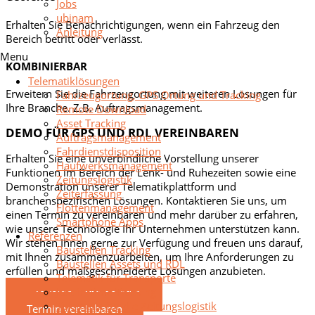
Jobs
ubinam
Erhalten Sie Benachrichtigungen, wenn ein Fahrzeug den
Anleitung
Bereich betritt oder verlässt.
Menu
KOMBINIERBAR
Telematiklösungen
Erweitern Sie die Fahrzeugortung mit weiteren Lösungen für
Fahrzeugortung, GPS Ortung und Tracking
Ihre Branche. Z.B. Auftragsmanagement.
Remote Download
Asset Tracking
DEMO FÜR GPS UND RDL VEREINBAREN
Auftragsmanagement
Fahrdienstdisposition
Erhalten Sie eine unverbindliche Vorstellung unserer
Haufwerksmanagement
Funktionen im Bereich der Lenk- und Ruhezeiten sowie eine
Zeitungslogistik
Demonstration unserer Telematikplattform und
Zeiterfassung
branchenspezifischen Lösungen. Kontaktieren Sie uns, um
Flottenmanagement
einen Termin zu vereinbaren und mehr darüber zu erfahren,
Smartphone Apps
wie unsere Technologie Ihr Unternehmen unterstützen kann.
Referenzen
Wir stehen Ihnen gerne zur Verfügung und freuen uns darauf,
Baustellen Tracking
mit Ihnen zusammenzuarbeiten, um Ihre Anforderungen zu
Baustellen Assets und RDL
erfüllen und maßgeschneiderte Lösungen anzubieten.
Telematik für Transporte
Just in Time Tracking
+49 (0)89 - 450 80 85 0
Telematik für die Zeitungslogistik
Termin vereinbaren