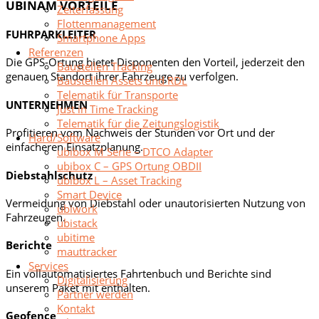
UBINAM VORTEILE
Zeiterfassung
Flottenmanagement
FUHRPARKLEITER
Smartphone Apps
Referenzen
Die GPS-Ortung bietet Disponenten den Vorteil, jederzeit den
Baustellen Tracking
genauen Standort ihrer Fahrzeuge zu verfolgen.
Baustellen Assets und RDL
Telematik für Transporte
UNTERNEHMEN
Just in Time Tracking
Telematik für die Zeitungslogistik
Profitieren vom Nachweis der Stunden vor Ort und der
Hard/Software
einfacheren Einsatzplanung.
ubibox M Serie – DTCO Adapter
ubibox C – GPS Ortung OBDII
Diebstahlschutz
ubibox L – Asset Tracking
Smart Device
Vermeidung von Diebstahl oder unautorisierten Nutzung von
ubiwork
Fahrzeugen.
ubistack
ubitime
Berichte
mauttracker
Services
Ein vollautomatisiertes Fahrtenbuch und Berichte sind
Digitalisierung
unserem Paket mit enthalten.
Partner werden
Kontakt
Geofence