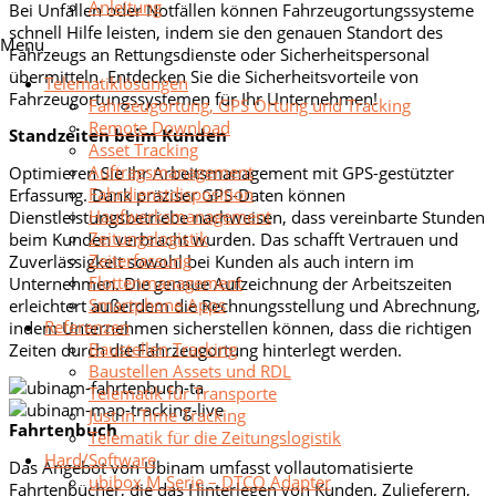
Anleitung
Bei Unfällen oder Notfällen können Fahrzeugortungssysteme
schnell Hilfe leisten, indem sie den genauen Standort des
Menu
Fahrzeugs an Rettungsdienste oder Sicherheitspersonal
übermitteln. Entdecken Sie die Sicherheitsvorteile von
Telematiklösungen
Fahrzeugortungssystemen für Ihr Unternehmen!
Fahrzeugortung, GPS Ortung und Tracking
Remote Download
Standzeiten beim Kunden
Asset Tracking
Auftragsmanagement
Optimieren Sie Ihr Arbeitsmanagement mit GPS-gestützter
Fahrdienstdisposition
Erfassung. Dank präziser GPS-Daten können
Haufwerksmanagement
Dienstleistungsbetriebe nachweisen, dass vereinbarte Stunden
Zeitungslogistik
beim Kunden verbracht wurden. Das schafft Vertrauen und
Zeiterfassung
Zuverlässigkeit sowohl bei Kunden als auch intern im
Flottenmanagement
Unternehmen. Die genaue Aufzeichnung der Arbeitszeiten
Smartphone Apps
erleichtert außerdem die Rechnungsstellung und Abrechnung,
Referenzen
indem Unternehmen sicherstellen können, dass die richtigen
Baustellen Tracking
Zeiten durch die Fahrzeugortung hinterlegt werden.
Baustellen Assets und RDL
Telematik für Transporte
Just in Time Tracking
Fahrtenbuch
Telematik für die Zeitungslogistik
Hard/Software
Das Angebot von Ubinam umfasst vollautomatisierte
ubibox M Serie – DTCO Adapter
Fahrtenbücher, die das Hinterlegen von Kunden, Zulieferern,