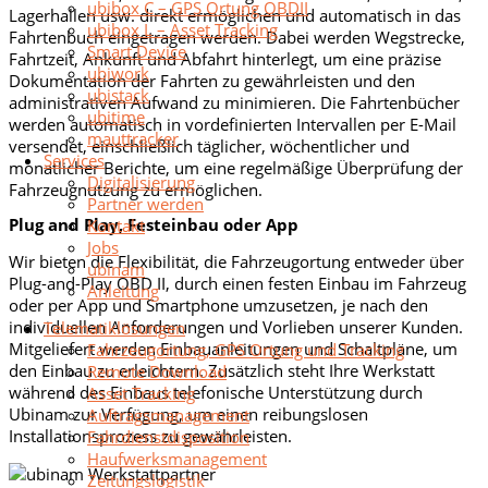
ubibox C – GPS Ortung OBDII
Lagerhallen usw. direkt ermöglichen und automatisch in das
ubibox L – Asset Tracking
Fahrtenbuch eingetragen werden. Dabei werden Wegstrecke,
Smart Device
Fahrtzeit, Ankunft und Abfahrt hinterlegt, um eine präzise
ubiwork
Dokumentation der Fahrten zu gewährleisten und den
ubistack
administrativen Aufwand zu minimieren. Die Fahrtenbücher
ubitime
werden automatisch in vordefinierten Intervallen per E-Mail
mauttracker
versendet, einschließlich täglicher, wöchentlicher und
Services
monatlicher Berichte, um eine regelmäßige Überprüfung der
Digitalisierung
Fahrzeugnutzung zu ermöglichen.
Partner werden
Plug and Play, Festeinbau oder App
Kontakt
Jobs
Wir bieten die Flexibilität, die Fahrzeugortung entweder über
ubinam
Plug-and-Play OBD II, durch einen festen Einbau im Fahrzeug
Anleitung
oder per App und Smartphone umzusetzen, je nach den
individuellen Anforderungen und Vorlieben unserer Kunden.
Telematiklösungen
Mitgeliefert werden Einbauanleitungen und Schaltpläne, um
Fahrzeugortung, GPS Ortung und Tracking
den Einbau zu erleichtern. Zusätzlich steht Ihre Werkstatt
Remote Download
während des Einbaus telefonische Unterstützung durch
Asset Tracking
Ubinam zur Verfügung, um einen reibungslosen
Auftragsmanagement
Installationsprozess zu gewährleisten.
Fahrdienstdisposition
Haufwerksmanagement
Zeitungslogistik