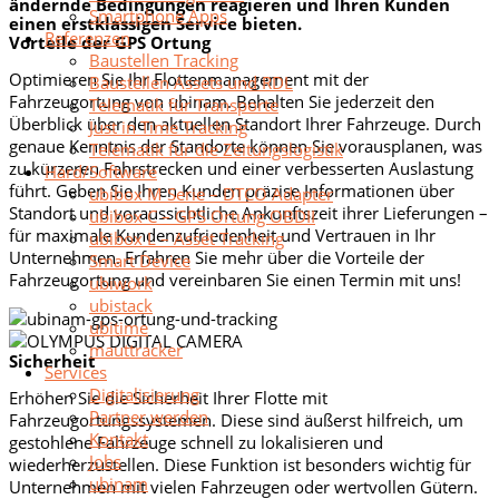
ändernde Bedingungen reagieren und Ihren Kunden
Smartphone Apps
einen erstklassigen Service bieten.
Referenzen
Vorteile der GPS Ortung
Baustellen Tracking
Optimieren Sie Ihr Flottenmanagement mit der
Baustellen Assets und RDL
Fahrzeugortung von ubinam. Behalten Sie jederzeit den
Telematik für Transporte
Überblick über den aktuellen Standort Ihrer Fahrzeuge. Durch
Just in Time Tracking
genaue Kenntnis der Standorte können Sie vorausplanen, was
Telematik für die Zeitungslogistik
zu kürzeren Fahrstrecken und einer verbesserten Auslastung
Hard/Software
führt. Geben Sie Ihren Kunden präzise Informationen über
ubibox M Serie – DTCO Adapter
Standort und voraussichtliche Ankunftszeit ihrer Lieferungen –
ubibox C – GPS Ortung OBDII
für maximale Kundenzufriedenheit und Vertrauen in Ihr
ubibox L – Asset Tracking
Unternehmen. Erfahren Sie mehr über die Vorteile der
Smart Device
Fahrzeugortung und vereinbaren Sie einen Termin mit uns!
ubiwork
ubistack
ubitime
mauttracker
Sicherheit
Services
Digitalisierung
Erhöhen Sie die Sicherheit Ihrer Flotte mit
Partner werden
Fahrzeugortungssystemen. Diese sind äußerst hilfreich, um
Kontakt
gestohlene Fahrzeuge schnell zu lokalisieren und
Jobs
wiederherzustellen. Diese Funktion ist besonders wichtig für
ubinam
Unternehmen mit vielen Fahrzeugen oder wertvollen Gütern.